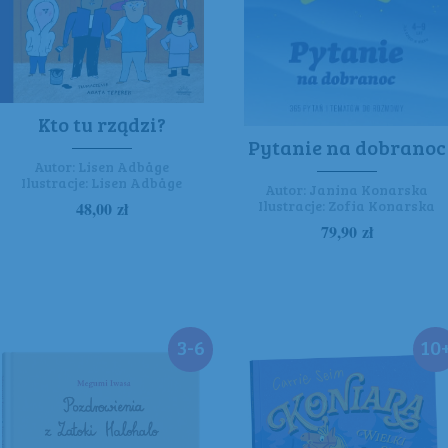
Kto tu rządzi?
Pytanie na dobranoc
Autor:
Lisen Adbåge
Ilustracje:
Lisen Adbåge
Autor:
Janina Konarska
Ilustracje:
Zofia Konarska
48,00
zł
79,90
zł
3-6
10