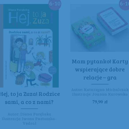
6-10
6-1
Mam pytanko! Karty
wspierające dobre
relacje – gra
Autor:
Katarzyna Michalczak
Hej, to ja Zuza! Rodzice
Ilustracje:
Joanna Kurowska
sami, a co z nami?
79,90
zł
Autor:
Diana Porębska
Ilustracje:
Iwona Pastuszka-
Vedral