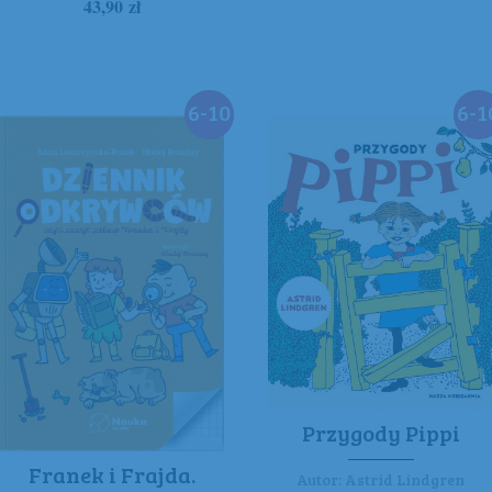
43,90
zł
6-10
6-1
Przygody Pippi
Franek i Frajda.
Autor:
Astrid Lindgren