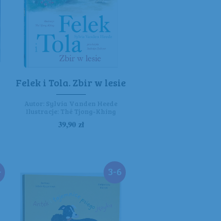
Felek i Tola. Zbir w lesie
Autor:
Sylvia Vanden Heede
Ilustracje:
Thé Tjong-Khing
39,90
zł
+
3-6