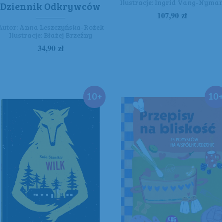
Ilustracje:
Ingrid Vang-Nyma
Dziennik Odkrywców
107,90
zł
Autor:
Anna Leszczyńska-Rożek
Ilustracje:
Błażej Brzeźny
34,90
zł
10+
10