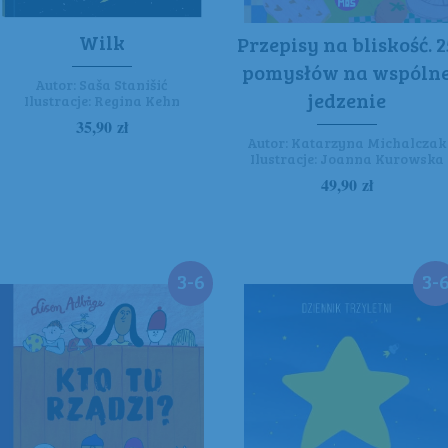
Wilk
Przepisy na bliskość. 2
pomysłów na wspóln
Autor:
Saša Stanišić
jedzenie
Ilustracje:
Regina Kehn
35,90
zł
Autor:
Katarzyna Michalczak
Ilustracje:
Joanna Kurowska
49,90
zł
3-6
3-