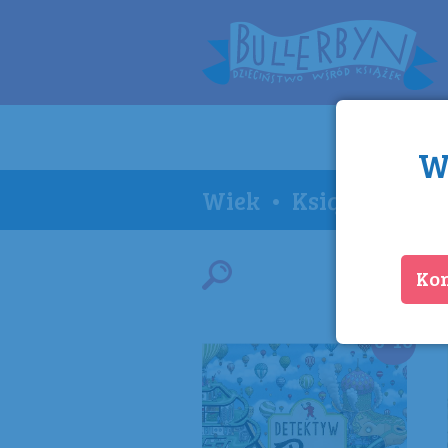
W
Wiek
•
Książki
•
Ser
Ko
6-10