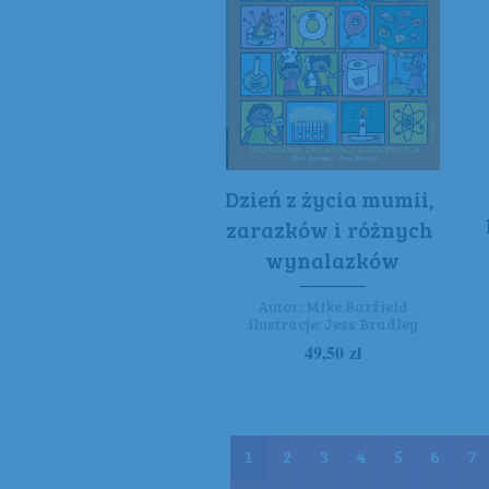
Dzień z życia mumii,
zarazków i różnych
wynalazków
Autor:
Mike Barfield
Ilustracje:
Jess Bradley
49,50
zł
1
2
3
4
5
6
7