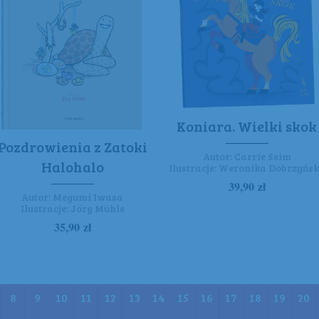
Koniara. Wielki skok
Pozdrowienia z Zatoki
Autor:
Carrie Seim
Halohalo
Ilustracje:
Weronika Dobrzyńs
39,90
zł
Autor:
Megumi Iwasa
Ilustracje:
Jörg Mühle
35,90
zł
8
9
10
11
12
13
14
15
16
17
18
19
20