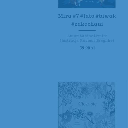
Mira #7 #lato #biwak
#zakochani
Autor:
Sabine Lemire
Ilustracje:
Rasmus Bregnhøi
39,90
zł