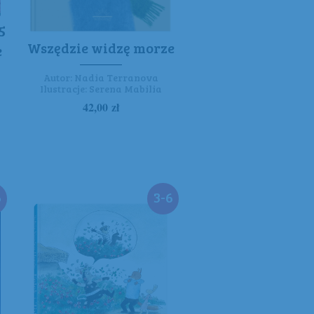
5
Wszędzie widzę morze
e
Autor:
Nadia Terranova
Ilustracje:
Serena Mabilia
42,00
zł
6
3-6