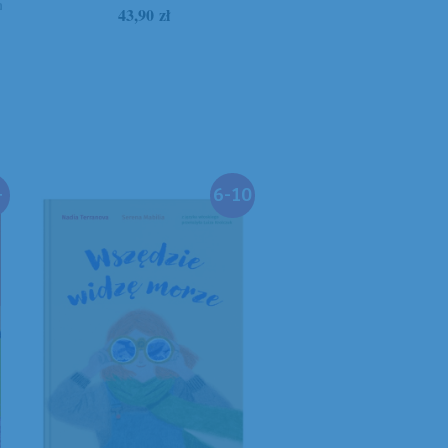
n
43,90
zł
+
6-10