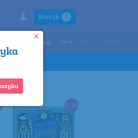
Koszyk
1
Szukaj według:
Tytuł
•
Autor
•
Ilustrator
•
zyka
wki
Wydawnictwo
koszyka
0
6-10