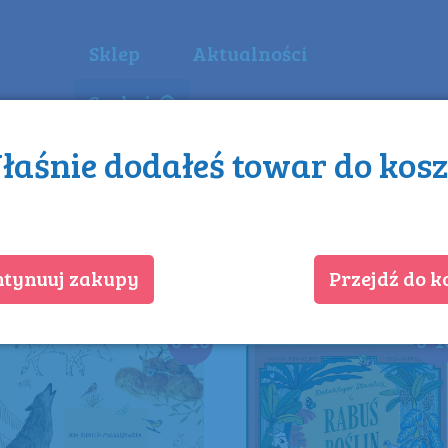
Sklep
Aktualności
Szukaj
łaśnie dodałeś towar do kos
ie wydawnicze
•
Do słuchania
•
Zaba
ntynuuj zakupy
Przejdź do 
6-10
6-1