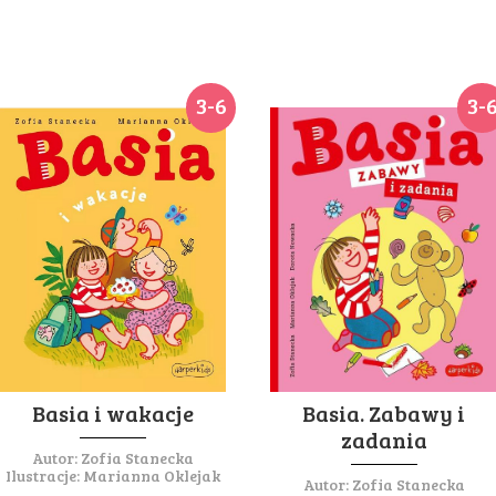
3-6
3-
Basia. Zabawy i
Basia i wakacje
zadania
Autor:
Zofia Stanecka
Ilustracje:
Marianna Oklejak
Autor:
Zofia Stanecka