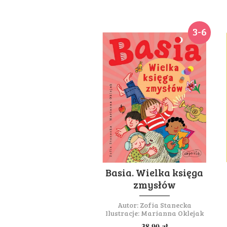
3-6
Basia. Wielka księga
zmysłów
Autor:
Zofia Stanecka
Ilustracje:
Marianna Oklejak
38,90
zł