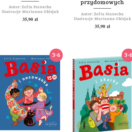
przydomowych
Autor:
Zofia Stanecka
Ilustracje:
Marianna Oklejak
Autor:
Zofia Stanecka
Ilustracje:
Marianna Oklejak
35,90
zł
35,90
zł
3-6
3-