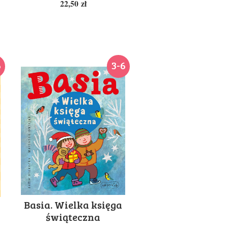
22,50
zł
6
3-6
Basia. Wielka księga
świąteczna