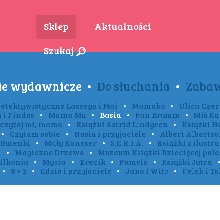
Sklep
Aktualności
Szukaj
ie wydawnicze
•
Do słuchania
•
Zaba
detektywistyczne Lassego i Mai
•
Mamoko
•
Ulica Cze
 i Findus
•
Mama Mu
•
Basia
•
Pan Brumm
•
Miś Ka
czytaj mi, mamo
•
Książki Astrid Lindgren
•
Książki H
•
Czytam sobie
•
Nusia i przyjaciele
•
Albert Albertso
 Butenki
•
Mały Koneser
•
S.E.R.I.A.
•
Książki z ilust
j
•
Magiczne Drzewo
•
Muzeum Książki Dziecięcej pol
Wilkonia
•
Mysia
•
Krecik
•
Pomelo
•
Książki Jutra
•
8 + 2
•
Edzio i przyjaciele
•
Jano i Wito
•
Felek i To