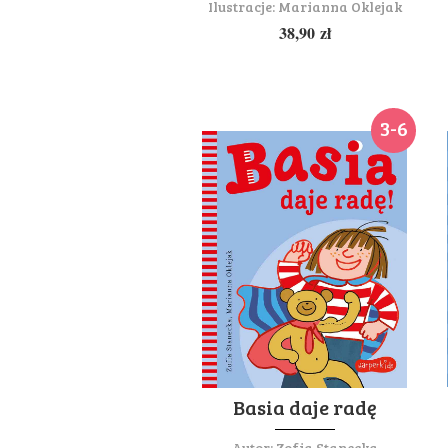
Ilustracje:
Marianna Oklejak
38,90
zł
3-6
Basia daje radę
Autor:
Zofia Stanecka