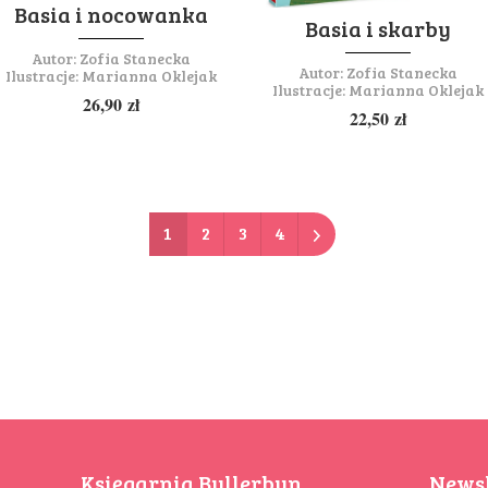
Basia i nocowanka
Basia i skarby
Autor:
Zofia Stanecka
Autor:
Zofia Stanecka
Ilustracje:
Marianna Oklejak
Ilustracje:
Marianna Oklejak
26,90
zł
22,50
zł
1
2
3
4
Księgarnia Bullerbyn
Newsl