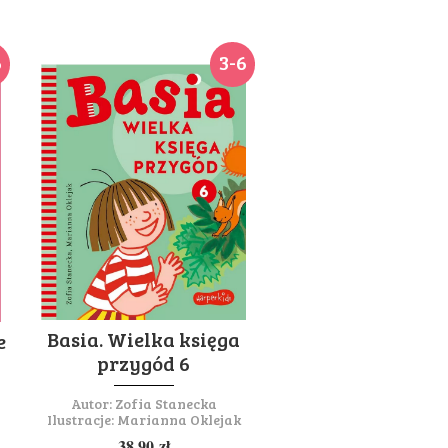
6
3-6
Basia. Wielka księga
e
przygód 6
Autor:
Zofia Stanecka
Ilustracje:
Marianna Oklejak
38,90
zł