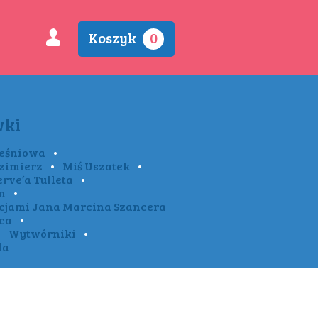
Koszyk
0
Szukaj według:
Tytuł
•
Autor
•
Ilustrator
•
wki
Wydawnictwo
reśniowa
•
zimierz
•
Miś Uszatek
•
erve’a Tulleta
•
n
•
racjami Jana Marcina Szancera
eca
•
•
Wytwórniki
•
la