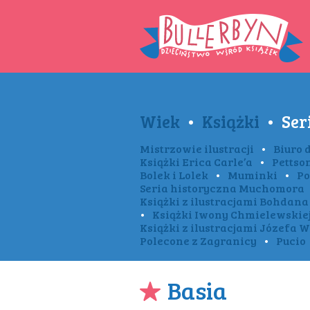
Wiek
•
Książki
•
Ser
Mistrzowie ilustracji
•
Biuro 
Książki Erica Carle’a
•
Pettson
Bolek i Lolek
•
Muminki
•
Po
Seria historyczna Muchomora
Książki z ilustracjami Bohdana
•
Książki Iwony Chmielewskie
Książki z ilustracjami Józefa 
Polecone z Zagranicy
•
Pucio
Basia