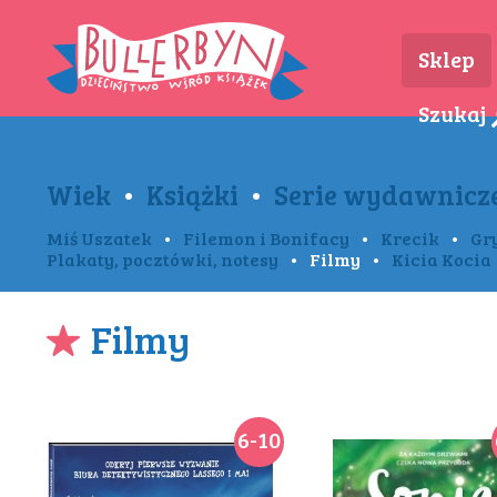
Sklep
Szukaj
Wiek
•
Książki
•
Serie wydawnicz
Miś Uszatek
•
Filemon i Bonifacy
•
Krecik
•
Gr
Plakaty, pocztówki, notesy
•
Filmy
•
Kicia Kocia
Filmy
6-10