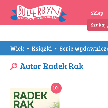
Sklep
Szukaj
Wiek
•
Książki
•
Serie wydawnicz
Autor Radek Rak
10+