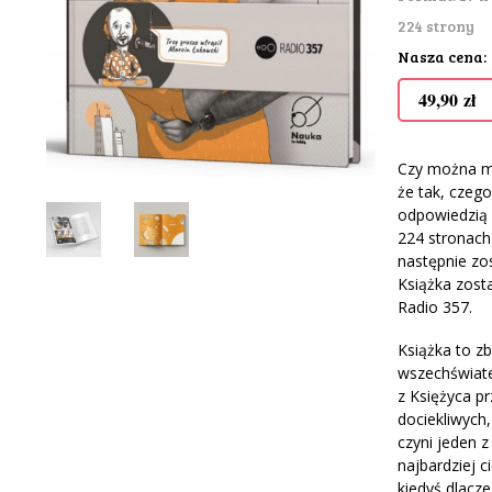
224 strony
Nasza cena:
49,90
zł
Czy można mó
że tak, czego
odpowiedzią 
224 stronach
następnie zos
Książka zost
Radio 357.
Książka to zb
wszechświate
z Księżyca pr
dociekliwych
czyni jeden z
najbardziej c
kiedyś dlacze