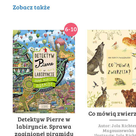
Zobacz także
6-10
Co mówią zwierz
Detektyw Pierre w
labiryncie. Sprawa
Autor:
Jola Richte
Magnuszewska
zaginionej piramidy
Ilustracje:
Jola Rich