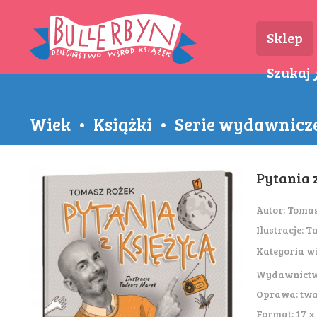
Sklep
Szukaj
Wiek
•
Książki
•
Serie wydawnicz
Pytania 
Autor:
Tomas
Ilustracje:
Ta
Kategoria w
Wydawnict
Oprawa: tw
Format: 17 x