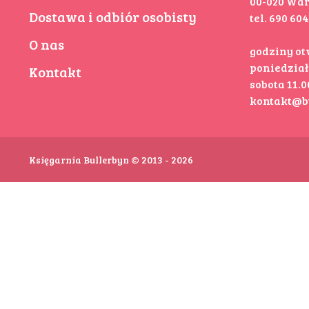
00-020 Wa
Dostawa i odbiór osobisty
tel. 690 60
O nas
godziny o
poniedziałe
Kontakt
sobota 11.00
kontakt@b
Księgarnia Bullerbyn © 2013 - 2026